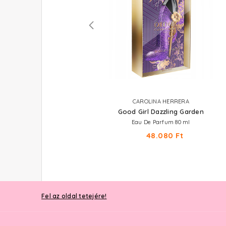
CAROLINA HERRERA
CAROLINA HERRERA
Good Girl Colormania
Good Girl Dazzling Garden
Eau De Parfum 80 ml
Eau De Parfum 80 ml
46.240 Ft
48.080 Ft
Fel az oldal tetejére!