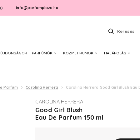
info@parfumplaza.hu
g)
Keresés
ÚJDONSÁGOK
PARFÜMÖK
KOZMETIKUMOK
HAJÁPOLÁS
De Parfum
Carolina Herrera
Carolina Herrera Good Girl Blush Eau
CAROLINA HERRERA
Good Girl Blush
Eau De Parfum 150 ml