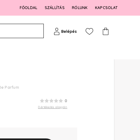
FŐOLDAL
SZÁLLÍTÁS
RÓLUNK
KAPCSOLAT
Belépés
 De Parfum
0
0 értékelés alapján