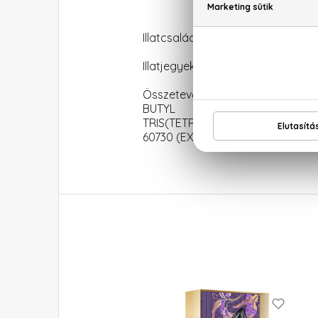
Illatcsalád: Virágos-vaníliás
Illatjegyek: bergamott, keserű ma
Összetevők: ALCOHOL DENAT., 
BUTYL METHOXYDIBENZ
TRIS(TETRAMETHYLHYDROXYPIPER
60730 (EXT. VIOLET 2).