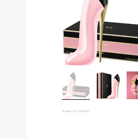
*A kép illusztráció