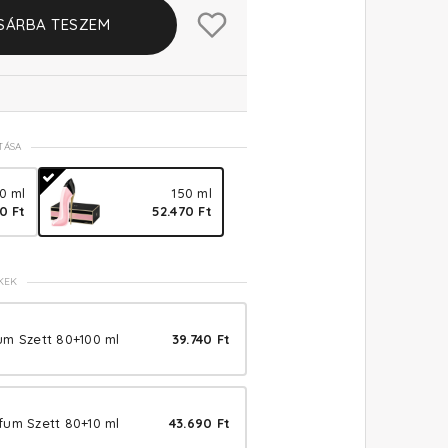
SÁRBA TESZEM
TÁSA
0 ml
150 ml
0 Ft
52.470 Ft
KEK
um Szett 80+100 ml
39.740 Ft
fum Szett 80+10 ml
43.690 Ft