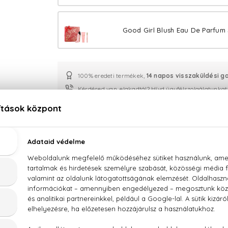
Good Girl Blush Eau De Parfum 
100% eredeti termékek,
14 napos visszaküldési g
Kérdésed van, elakadtál? Hívd ügyfélszolgálatunkat
LEÍRÁS
ÉRTÉKELÉSEK (0)
SZÁLLÍTÁS
Carolina Herrera Good Girl Blush Eau De Parfum