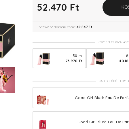
52.470 Ft
KO
Törzsvásárlóknak csak:
49.847 Ft
KISZERELÉS KIVÁLASZ
30 ml
8
23.970 Ft
40.18
KAPCSOLÓDÓ TERMÉ
Good Girl Blush Eau De Parf
Good Girl Blush Eau De Par