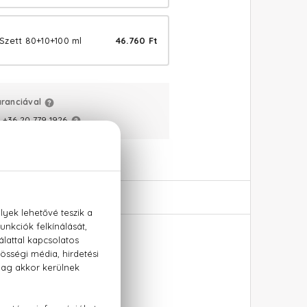
Szett 80+10+100 ml
46.760 Ft
aranciával
:
+36 20 779 1926