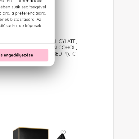
 LIMONENE, BENZYL SALICYLATE,
AL, CITRAL, ALCOHOL,
ALCOHOL, CI 14700 (RED 4), CI