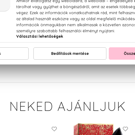
ndula, ylang-ylang, bazsarózsa, vanília, tonkabab
PARFUM (FRAGRANCE), AQUA (WATER), HYDROXYCITRONELLAL,
OYLMETHANE, LINALOOL, HEXYL CINNAM
IDINOL) CITRATE, COUMARIN, BENZYL BENZOATE, BENZYL 
NEKED AJÁNLJUK