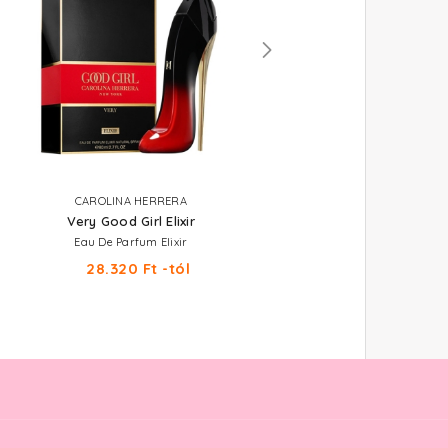
CAROLINA HERRERA
CAROLINA HERRERA
Very Good Girl Elixir
Good Girl
Eau De Parfum Elixir
Eau De Parfum
28.320 Ft -tól
23.530 Ft -tól