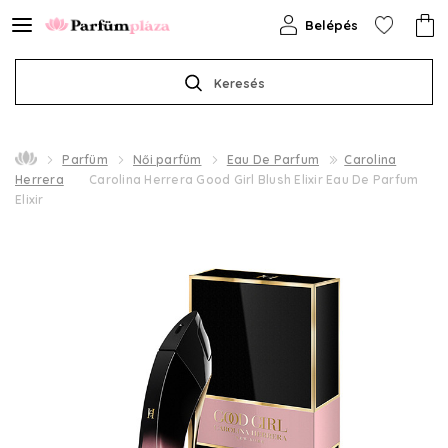
Belépés
Keresés
Parfüm
Női parfüm
Eau De Parfum
Carolina
Herrera
Carolina Herrera Good Girl Blush Elixir Eau De Parfum
Elixir