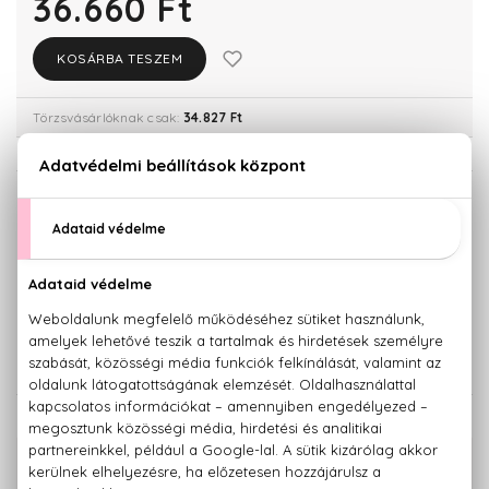
36.660 Ft
KOSÁRBA TESZEM
Törzsvásárlóknak csak:
34.827 Ft
KISZERELÉS KIVÁLASZTÁSA
30 ml
50 ml
23.530 Ft
36.660 Ft
80 ml
43.250 Ft
KAPCSOLÓDÓ TERMÉKEK
100% eredeti termékek,
14 napos visszaküldési garanciával