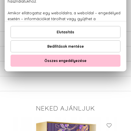
+36 20
Kérdésed van, elakadtál? Hívd ügyfélszolgálatunkat:
779 1926
LEÍRÁS
ÉRTÉKELÉSEK (0)
SZÁLLÍTÁS
NEKED AJÁNLJUK