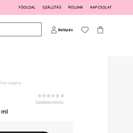
FŐOLDAL
SZÁLLÍTÁS
RÓLUNK
KAPCSOLAT
Belépés
rfum Légére
0
0 értékelés alapján
 ml