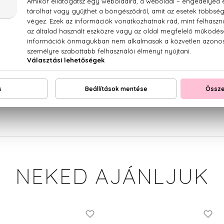
g, jázmin, tonkabab, fás jegyek, dulce de leche (karamellakré
, PARFUM (FRAGRANCE), AQUA (WATER), BENZYL SALIC
OXYCITRONELLAL, LINALOOL, LIMONENE, ETHYL
ENZYL BENZOATE, HEXYL CINNAMAL, CITRIC ACID, CI
NIOL, ISOEUGENOL, CI 60730 (EXT VIOLET 2), CI 60730 (EXT.
NEKED AJÁNLJUK