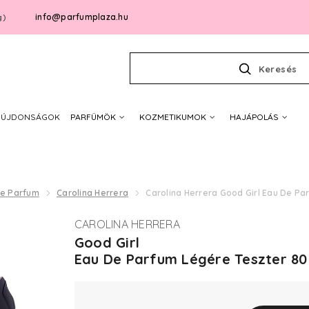
info@parfumplaza.hu
g)
Keresés
ÚJDONSÁGOK
PARFÜMÖK
KOZMETIKUMOK
HAJÁPOLÁS
De Parfum
Carolina Herrera
Carolina Herrera Good Girl Eau De Pa
CAROLINA HERRERA
Good Girl
Eau De Parfum Légére Teszter 80