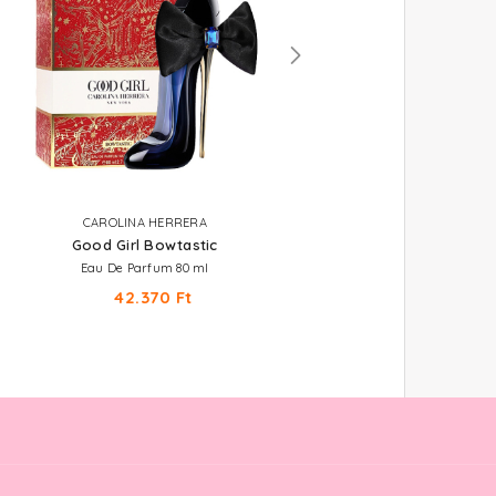
CAROLINA HERRERA
CAROLINA HERRERA
Good Girl Bowtastic
Very Good Girl Elixir
Eau De Parfum 80 ml
Eau De Parfum Elixir
42.370 Ft
28.320 Ft -tól