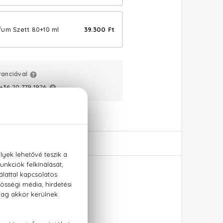
fum Szett 80+10 ml
39.300 Ft
ranciával
+36 20 779 1926
e