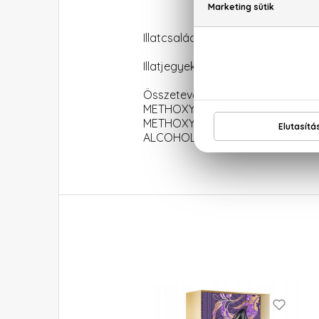
Illatcsalád: Virágos-orientális
Illatjegyek: Mandarin, ylang-ylan
Összetevők: ALCOHOL DENAT.
METHOXYCINNAMATE, HYDR
METHOXYDIBENZOYLMETHANE, B
ALCOHOL, TETRASODIUM EDTA, GERA