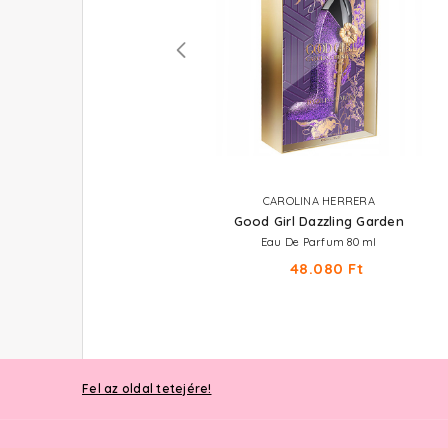
CAROLINA HERRERA
CAROLINA HERRERA
Good Girl Colormania
Good Girl Dazzling Garden
Eau De Parfum 80 ml
Eau De Parfum 80 ml
46.240 Ft
48.080 Ft
Fel az oldal tetejére!