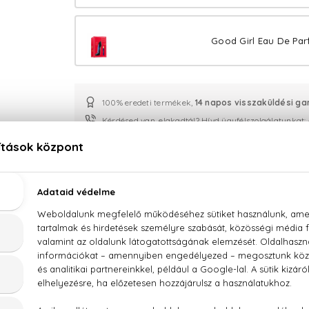
Good Girl Eau De Par
100% eredeti termékek,
14 napos visszaküldési ga
Kérdésed van, elakadtál? Hívd ügyfélszolgálatunkat:
LEÍRÁS
ÉRTÉKELÉSEK (0)
SZÁLLÍTÁS
Carolina Herrera Good Girl Eau De Parfum Légér