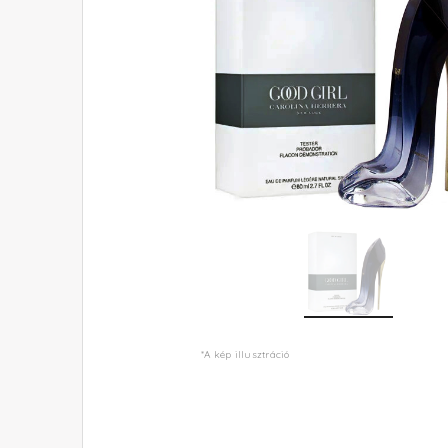
*A kép illusztráció