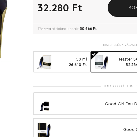
32.280 Ft
KO
Törzsvásárlóknak csak:
30.666 Ft
KISZERELÉS KIVÁLASZ
50 ml
Teszter 8
26.610 Ft
32.28
KAPCSOLÓDÓ TERMÉ
Good Girl Eau D
Good G