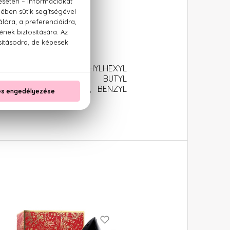
m)
YLATE, COUMARIN, ETHYLHEXYL
HEXYL SALICYLATE, BUTYL
TRONELLOL, FARNESOL, BENZYL
 VIOLET 2).