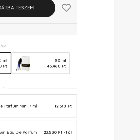
SÁRBA TESZEM
TÁSA
0 ml
80 ml
0 Ft
43.460 Ft
KEK
e Parfum Mini 7 ml
12.310 Ft
irl Eau De Parfum
23.530 Ft -tól