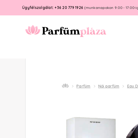
Ügyfélszolgálat: +36 20 779 1926
(munkanapokon 9:00 - 17:00-i
Parfüm
Női parfüm
Eau 