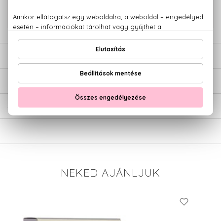
+36 20
Kérdésed van, elakadtál? Hívd ügyfélszolgálatunkat:
779 1926
LEÍRÁS
ÉRTÉKELÉSEK (0)
SZÁLLÍTÁS
NEKED AJÁNLJUK