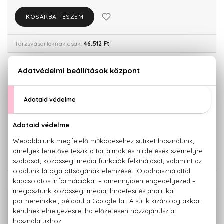
KOSÁRBA TESZEM
Törzsvásárlóknak csak:
46.512 Ft
KISZERELÉS KIVÁLASZTÁSA
50 ml
Teszter 100 ml
30.080 Ft
41.490 Ft
100 ml
150 ml
41.930 Ft
48.960 Ft
KAPCSOLÓDÓ TERMÉKEK
100% eredeti termékek,
14 napos visszaküldési garanciával