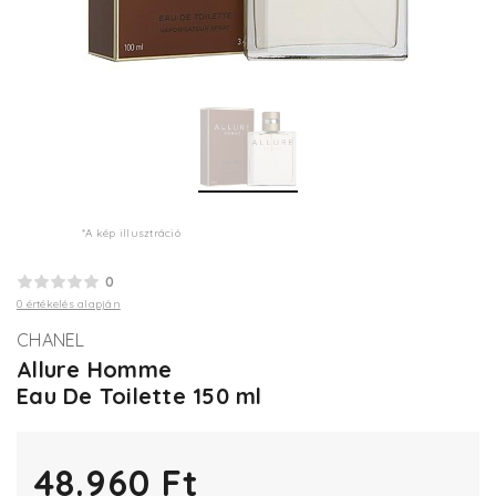
*A kép illusztráció
0
0 értékelés alapján
CHANEL
Allure Homme
Eau De Toilette 150 ml
48.960 Ft