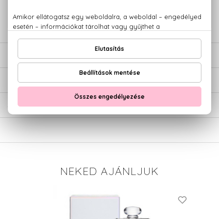
+36 20
Kérdésed van, elakadtál? Hívd ügyfélszolgálatunkat:
779 1926
LEÍRÁS
ÉRTÉKELÉSEK (0)
SZÁLLÍTÁS
NEKED AJÁNLJUK