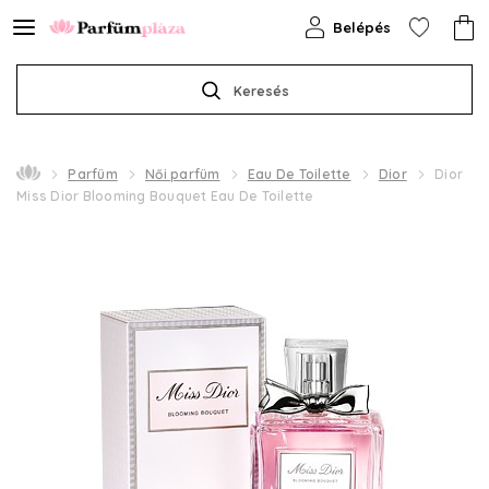
Belépés
Keresés
Parfüm
Női parfüm
Eau De Toilette
Dior
Dior
Miss Dior Blooming Bouquet Eau De Toilette