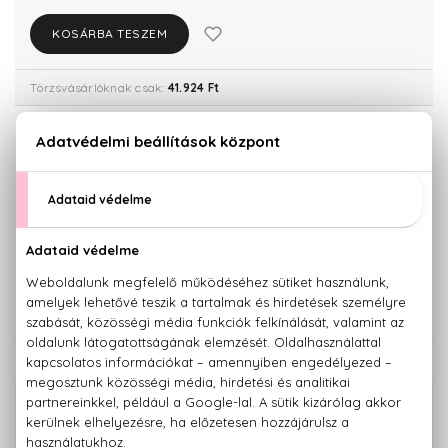
KOSÁRBA TESZEM
Törzsvásárlóknak csak:
41.924 Ft
KISZERELÉS KIVÁLASZTÁSA
50 ml
100 ml
32.490 Ft
44.130 Ft
150 ml
49.830 Ft
KAPCSOLÓDÓ TERMÉKEK
100% eredeti termékek,
14 napos visszaküldési garanciával