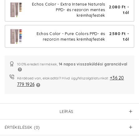
Echos Color - Extra Intense Naturals
2.080 Ft -
PPD- és rezorcin mentes
tól
krémhajfesték
Echos Color - Pure Colors PPD- és
2.580 Ft -
rezorcin mentes krémhajfesték
tól
100% eredeti termékek,
14 napos visszaküldési garanciával
+36 20
Kérdésed van, elakadtál? Hívd ügyfélszolgálatunkat:
779 1926
LEÍRÁS
ÉRTÉKELÉSEK (0)