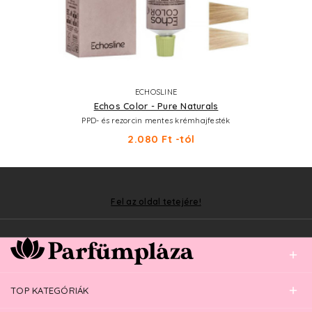
ECHOSLINE
Echos Color - Pure Naturals
PPD- és rezorcin mentes krémhajfesték
2.080 Ft -tól
Fel az oldal tetejére!
TOP KATEGÓRIÁK