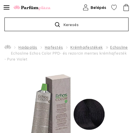
Belépés
Keresés
Hajápolás
Hajfestés
Krémhajfestékek
Echosline
Echosline Echos Color PPD- és rezorcin mentes krémhajfesték
- Pure Violet