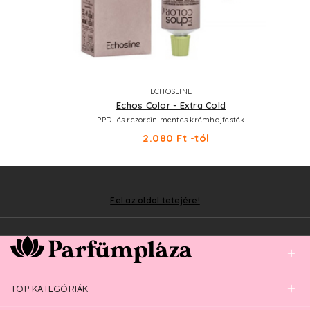
ECHOSLINE
Echos Color - Extra Cold
PPD- és rezorcin mentes krémhajfesték
2.080 Ft -tól
Fel az oldal tetejére!
TOP KATEGÓRIÁK