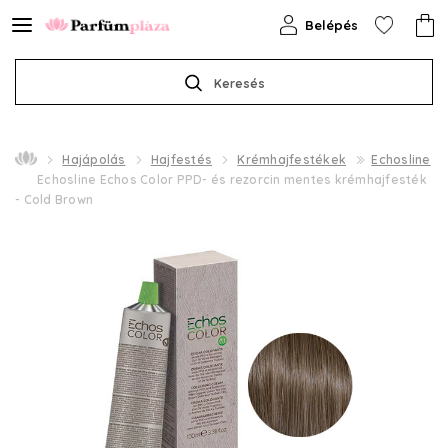
Belépés
Keresés
Hajápolás
Hajfestés
Krémhajfestékek
Echosline
Echosline Echos Color PPD- és rezorcin mentes krémhajfesték
- Cold Brown