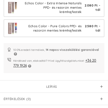
Echos Color - Extra Intense Naturals
2.080 Ft -
PPD- és rezorcin mentes
tól
krémhajfesték
Echos Color - Pure Colors PPD- és
2.580 Ft -
rezorcin mentes krémhajfesték
tól
100% eredeti termékek,
14 napos visszaküldési garanciával
+36 20
Kérdésed van, elakadtál? Hívd ügyfélszolgálatunkat:
779 1926
LEÍRÁS
ÉRTÉKELÉSEK (0)