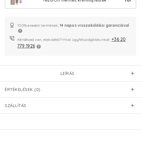
rezorcin mentes krémhajfesték
tól
100% eredeti termékek,
14 napos visszaküldési garanciával
+36 20
Kérdésed van, elakadtál? Hívd ügyfélszolgálatunkat:
779 1926
LEÍRÁS
ÉRTÉKELÉSEK (0)
SZÁLLÍTÁS