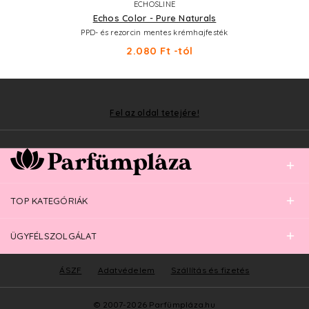
ECHOSLINE
Echos Color - Pure Naturals
PPD- és rezorcin mentes krémhajfesték
2.080 Ft -tól
Fel az oldal tetejére!
TOP KATEGÓRIÁK
ÜGYFÉLSZOLGÁLAT
ÁSZF
Adatvédelem
Szállítás és fizetés
© 2007-2026 Parfümpláza.hu