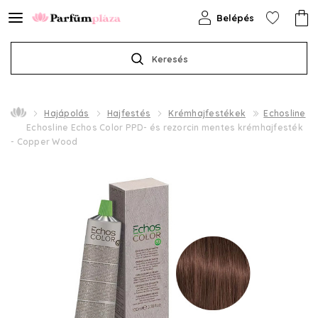
Belépés
Keresés
Hajápolás
Hajfestés
Krémhajfestékek
Echosline
Echosline Echos Color PPD- és rezorcin mentes krémhajfesték
- Copper Wood