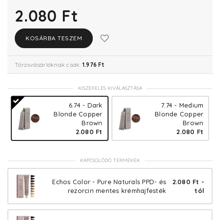
2.080 Ft
KOSÁRBA TESZEM
Törzsvásárlóknak csak:
1.976 Ft
KISZERELÉS KIVÁLASZTÁSA
6.74 - Dark
7.74 - Medium
Blonde Copper
Blonde Copper
Brown
Brown
2.080 Ft
2.080 Ft
KAPCSOLÓDÓ TERMÉKEK
Echos Color - Pure Naturals PPD- és
2.080 Ft -
rezorcin mentes krémhajfesték
tól