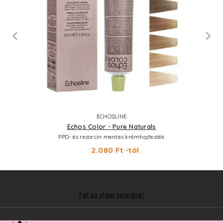
ECHOSLINE
Echos Color - Pure Naturals
PPD- és rezorcin mentes krémhajfesték
2.080 Ft -tól
Fel az oldal tetejére!