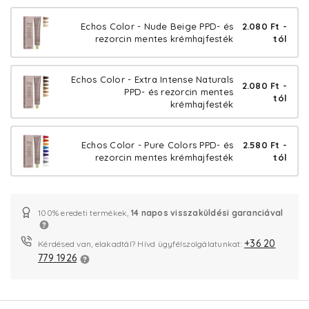
Echos Color - Nude Beige PPD- és
2.080 Ft -
rezorcin mentes krémhajfesték
tól
Echos Color - Extra Intense Naturals
2.080 Ft -
PPD- és rezorcin mentes
tól
krémhajfesték
Echos Color - Pure Colors PPD- és
2.580 Ft -
rezorcin mentes krémhajfesték
tól
100% eredeti termékek,
14 napos visszaküldési garanciával
+36 20
Kérdésed van, elakadtál? Hívd ügyfélszolgálatunkat:
779 1926