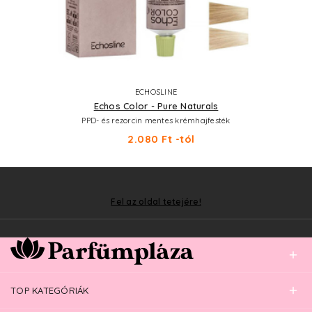
ECHOSLINE
Echos Color - Pure Naturals
PPD- és rezorcin mentes krémhajfesték
2.080 Ft -tól
Fel az oldal tetejére!
TOP KATEGÓRIÁK