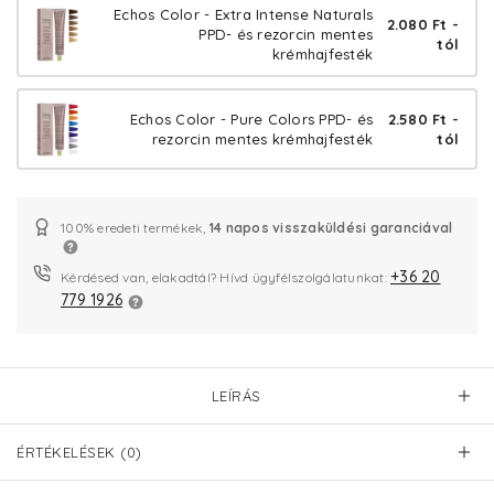
Echos Color - Extra Intense Naturals
2.080 Ft -
PPD- és rezorcin mentes
tól
krémhajfesték
Echos Color - Pure Colors PPD- és
2.580 Ft -
rezorcin mentes krémhajfesték
tól
100% eredeti termékek,
14 napos visszaküldési garanciával
+36 20
Kérdésed van, elakadtál? Hívd ügyfélszolgálatunkat:
779 1926
LEÍRÁS
ÉRTÉKELÉSEK (0)