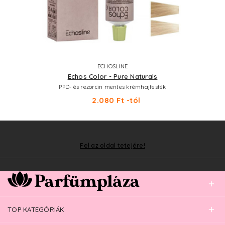
ECHOSLINE
Echos Color - Pure Naturals
PPD- és rezorcin mentes krémhajfesték
2.080 Ft -tól
Fel az oldal tetejére!
TOP KATEGÓRIÁK