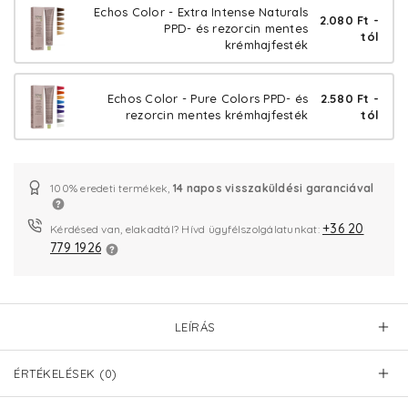
Echos Color - Extra Intense Naturals
2.080 Ft -
PPD- és rezorcin mentes
tól
krémhajfesték
Echos Color - Pure Colors PPD- és
2.580 Ft -
rezorcin mentes krémhajfesték
tól
100% eredeti termékek,
14 napos visszaküldési garanciával
+36 20
Kérdésed van, elakadtál? Hívd ügyfélszolgálatunkat:
779 1926
LEÍRÁS
ÉRTÉKELÉSEK (0)