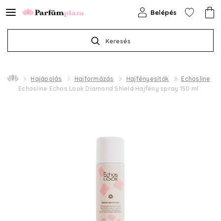
Belépés
Keresés
Hajápolás
Hajformázás
Hajfényesítők
Echosline
Echosline Echos Look Diamond Shield Hajfény spray 150 ml