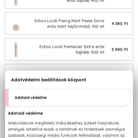
erős hajhab 400 ml
Echos Look Fixing Matt Paste Extra
4.380 Ft
erős matt hajformázó 100 ml
Echos Look Fixmaster Extra erős
3.980 Ft
hajlakk 500 ml
Echos Look Gloss Crystal Hajfény
4.780 Ft
szérum 100 ml
Echos Look Hair Volumizer Hajtőemelő
3.380 Ft
spray 200 ml
Echos Look Heat Protector Hővédő
3.980 Ft
spray 200 ml