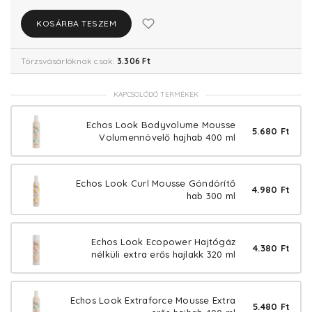
KOSÁRBA TESZEM
Törzsvásárlóknak csak:
3.306 Ft
KAPCSOLÓDÓ TERMÉKEK
Echos Look Bodyvolume Mousse
5.680 Ft
Volumennövelő hajhab 400 ml
Echos Look Curl Mousse Göndörítő
4.980 Ft
hab 300 ml
Echos Look Ecopower Hajtógáz
4.380 Ft
nélküli extra erős hajlakk 320 ml
Echos Look Extraforce Mousse Extra
5.480 Ft