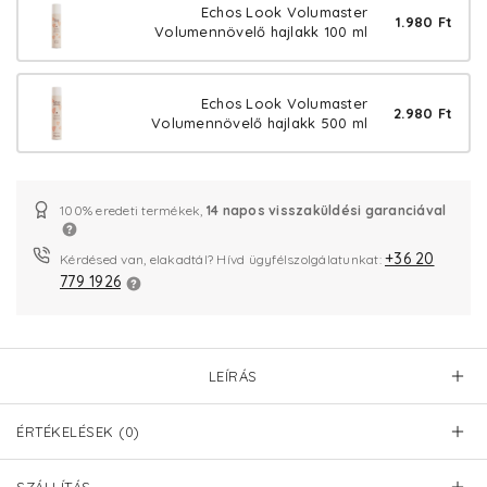
Echos Look Volumaster
1.980 Ft
Volumennövelő hajlakk 100 ml
Echos Look Volumaster
2.980 Ft
Volumennövelő hajlakk 500 ml
100% eredeti termékek,
14 napos visszaküldési garanciával
+36 20
Kérdésed van, elakadtál? Hívd ügyfélszolgálatunkat:
779 1926
LEÍRÁS
ÉRTÉKELÉSEK (0)