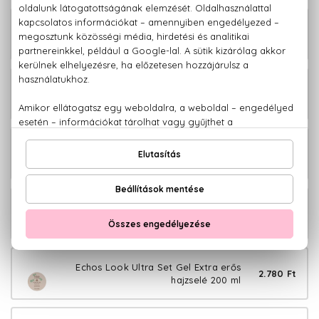
Echos Look Liss Styler Hajsimító
3.480 Ft
folyadék 225 ml
Echos Look Matt Look Matt
4.380 Ft
hajformázó paszta 100 ml
Echos Look Sea Salt Spray Tengeri
3.880 Ft
sós hajspray 200 ml
Echos Look Twister Cream Göndörítő
3.280 Ft
krém 225 ml
Echos Look Ultra Set Gel Extra erős
2.780 Ft
hajzselé 200 ml