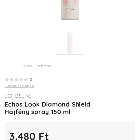
*A kép illusztráció
0
0 értékelés alapján
ECHOSLINE
Echos Look Diamond Shield
Hajfény spray 150 ml
3.480 Ft