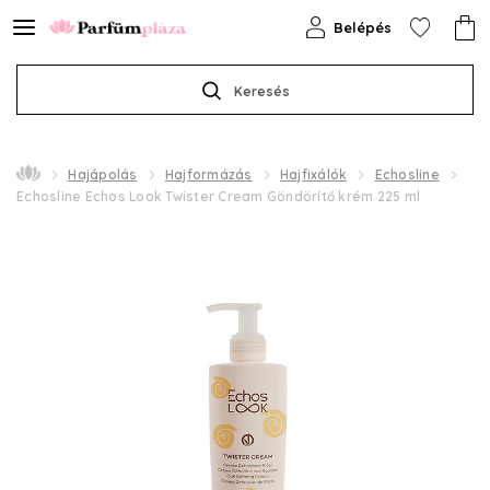
Belépés
Keresés
Hajápolás
Hajformázás
Hajfixálók
Echosline
Echosline Echos Look Twister Cream Göndörítő krém 225 ml