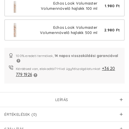
Echos Look Volumaster
1.980 Ft
Volumennövelő hajlakk 100 ml
Echos Look Volumaster
2.980 Ft
Volumennövelő hajlakk 500 ml
100% eredeti termékek,
14 napos visszaküldési garanciával
+36 20
Kérdésed van, elakadtál? Hívd ügyfélszolgálatunkat:
779 1926
LEÍRÁS
ÉRTÉKELÉSEK (0)