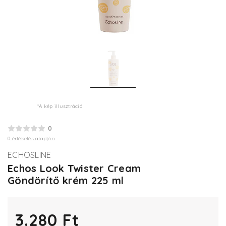
*A kép illusztráció
0
0 értékelés alapján
ECHOSLINE
Echos Look Twister Cream
Göndörítő krém 225 ml
3.280 Ft