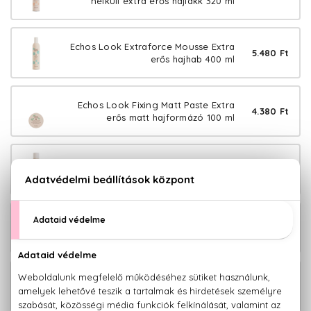
nélküli extra erős hajlakk 320 ml
Echos Look Extraforce Mousse Extra
5.480 Ft
erős hajhab 400 ml
Echos Look Fixing Matt Paste Extra
4.380 Ft
erős matt hajformázó 100 ml
Echos Look Fixmaster Extra erős
3.980 Ft
hajlakk 500 ml
Echos Look Gloss Crystal Hajfény
4.780 Ft
szérum 100 ml
Echos Look Hair Volumizer Hajtőemelő
3.380 Ft
spray 200 ml