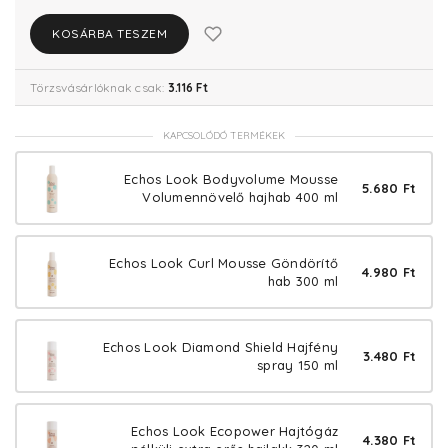
KOSÁRBA TESZEM
Törzsvásárlóknak csak:
3.116 Ft
KAPCSOLÓDÓ TERMÉKEK
Echos Look Bodyvolume Mousse
5.680 Ft
Volumennövelő hajhab 400 ml
Echos Look Curl Mousse Göndörítő
4.980 Ft
hab 300 ml
Echos Look Diamond Shield Hajfény
3.480 Ft
spray 150 ml
Echos Look Ecopower Hajtógáz
4.380 Ft