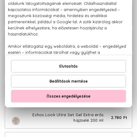
Echos Look Heat Protector Hővédő
3.980 Ft
spray 200 ml
Echos Look Liss Styler Hajsimító
3.480 Ft
folyadék 225 ml
Echos Look Matt Look Matt
4.380 Ft
hajformázó paszta 100 ml
Echos Look Sea Salt Spray Tengeri
3.880 Ft
sós hajspray 200 ml
Echos Look Ultra Set Gel Extra erős
2.780 Ft
hajzselé 200 ml