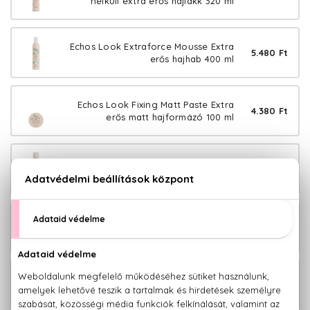
nélküli extra erős hajlakk 320 ml
Echos Look Extraforce Mousse Extra
5.480 Ft
erős hajhab 400 ml
Echos Look Fixing Matt Paste Extra
4.380 Ft
erős matt hajformázó 100 ml
Echos Look Fixmaster Extra erős
3.980 Ft
hajlakk 500 ml
Echos Look Hair Volumizer Hajtőemelő
3.380 Ft
spray 200 ml
Echos Look Heat Protector Hővédő
3.980 Ft
spray 200 ml