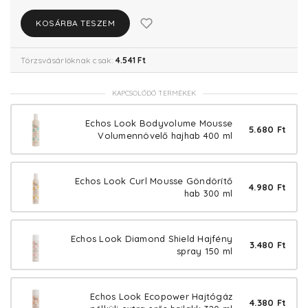
KOSÁRBA TESZEM
Törzsvásárlóknak csak:
4.541 Ft
KAPCSOLÓDÓ TERMÉKEK
Echos Look Bodyvolume Mousse
5.680 Ft
Volumennövelő hajhab 400 ml
Echos Look Curl Mousse Göndörítő
4.980 Ft
hab 300 ml
Echos Look Diamond Shield Hajfény
3.480 Ft
spray 150 ml
Echos Look Ecopower Hajtógáz
4.380 Ft