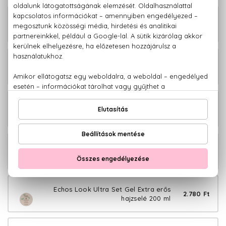
Echos Look Liss Styler Hajsimító
3.480 Ft
folyadék 225 ml
Echos Look Matt Look Matt
4.380 Ft
hajformázó paszta 100 ml
Echos Look Sea Salt Spray Tengeri
3.880 Ft
sós hajspray 200 ml
Echos Look Twister Cream Göndörítő
3.280 Ft
krém 225 ml
Echos Look Ultra Set Gel Extra erős
2.780 Ft
hajzselé 200 ml