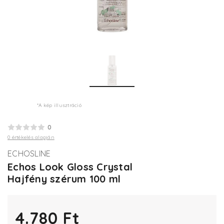
*A kép illusztráció
0
0 értékelés alapján
ECHOSLINE
Echos Look Gloss Crystal
Hajfény szérum 100 ml
4.780 Ft