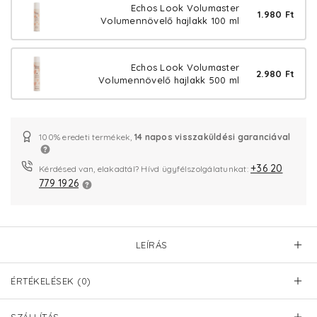
Echos Look Volumaster
1.980 Ft
Volumennövelő hajlakk 100 ml
Echos Look Volumaster
2.980 Ft
Volumennövelő hajlakk 500 ml
100% eredeti termékek,
14 napos visszaküldési garanciával
+36 20
Kérdésed van, elakadtál? Hívd ügyfélszolgálatunkat:
779 1926
LEÍRÁS
ÉRTÉKELÉSEK (0)