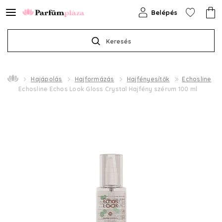
Belépés
Keresés
Hajápolás
Hajformázás
Hajfényesítők
Echosline
Echosline Echos Look Gloss Crystal Hajfény szérum 100 ml