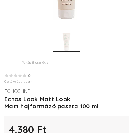
*A kép illusztráció
0
0 értékelés alapján
ECHOSLINE
Echos Look Matt Look
Matt hajformázó paszta 100 ml
4.380 Ft