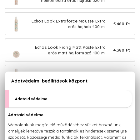
nélküli extra erős hajlakk 320 ml
Echos Look Extraforce Mousse Extra
5.480 Ft
erős hajhab 400 ml
Echos Look Fixing Matt Paste Extra
4.380 Ft
erős matt hajformázó 100 ml
Echos Look Fixmaster Extra erős
3.980 Ft
hajlakk 500 ml
Echos Look Gloss Crystal Hajfény
4.780 Ft
szérum 100 ml
Echos Look Hair Volumizer Hajtőemelő
3.380 Ft
spray 200 ml