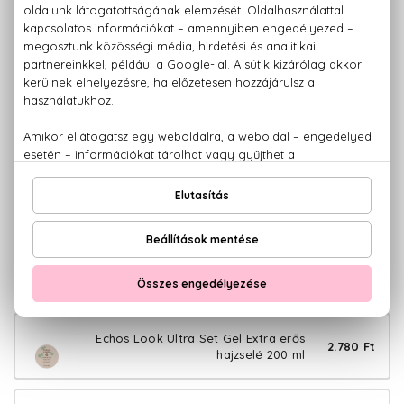
Echos Look Heat Protector Hővédő
3.980 Ft
spray 200 ml
Echos Look Liss Styler Hajsimító
3.480 Ft
folyadék 225 ml
Echos Look Sea Salt Spray Tengeri
3.880 Ft
sós hajspray 200 ml
Echos Look Twister Cream Göndörítő
3.280 Ft
krém 225 ml
Echos Look Ultra Set Gel Extra erős
2.780 Ft
hajzselé 200 ml