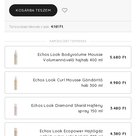
KOSÁRBA TESZEM
Törzsvásárlóknak csak:
4.161 Ft
KAPCSOLÓDÓ TERMÉKEK
Echos Look Bodyvolume Mousse
5.680 Ft
Volumennövelő hajhab 400 ml
Echos Look Curl Mousse Göndörítő
4.980 Ft
hab 300 ml
Echos Look Diamond Shield Hajfény
3.480 Ft
spray 150 ml
Echos Look Ecopower Hajtógáz
4.380 Ft