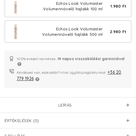
Echos Look Volumaster
1.980 Ft
Volumennövelő hajlakk 100 ml
Echos Look Volumaster
2.980 Ft
Volumennövelő hajlakk 500 ml
100% eredeti termékek,
14 napos visszaküldési garanciával
+36 20
Kérdésed van, elakadtál? Hívd ügyfélszolgálatunkat:
779 1926
LEÍRÁS
ÉRTÉKELÉSEK (0)