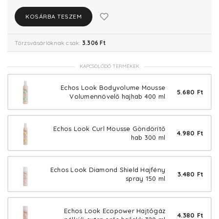
KOSÁRBA TESZEM
Törzsvásárlóknak csak:
3.306 Ft
KAPCSOLÓDÓ TERMÉKEK
Echos Look Bodyvolume Mousse
5.680 Ft
Volumennövelő hajhab 400 ml
Echos Look Curl Mousse Göndörítő
4.980 Ft
hab 300 ml
Echos Look Diamond Shield Hajfény
3.480 Ft
spray 150 ml
Echos Look Ecopower Hajtógáz
4.380 Ft