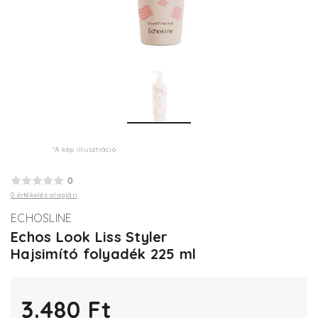
*A kép illusztráció
0
0 értékelés alapján
ECHOSLINE
Echos Look Liss Styler
Hajsimító folyadék 225 ml
3.480 Ft