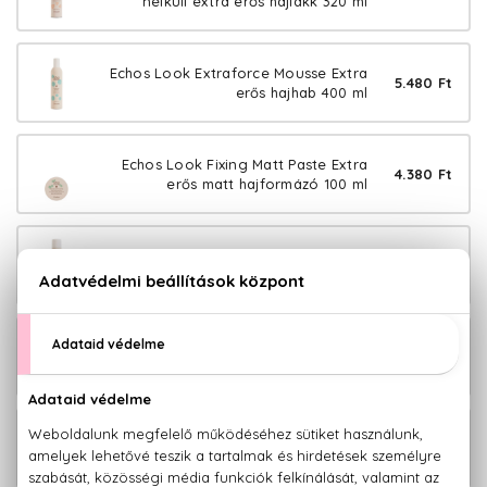
nélküli extra erős hajlakk 320 ml
Echos Look Extraforce Mousse Extra
5.480 Ft
erős hajhab 400 ml
Echos Look Fixing Matt Paste Extra
4.380 Ft
erős matt hajformázó 100 ml
Echos Look Fixmaster Extra erős
3.980 Ft
hajlakk 500 ml
Echos Look Gloss Crystal Hajfény
4.780 Ft
szérum 100 ml
Echos Look Hair Volumizer Hajtőemelő
3.380 Ft
spray 200 ml