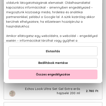
Echos Look Heat Protector Hővédő
3.980 Ft
spray 200 ml
Echos Look Matt Look Matt
4.380 Ft
hajformázó paszta 100 ml
Echos Look Sea Salt Spray Tengeri
3.880 Ft
sós hajspray 200 ml
Echos Look Twister Cream Göndörítő
3.280 Ft
krém 225 ml
Echos Look Ultra Set Gel Extra erős
2.780 Ft
hajzselé 200 ml