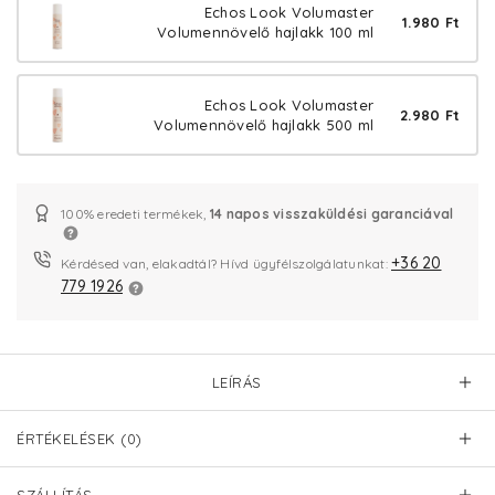
Echos Look Volumaster
1.980 Ft
Volumennövelő hajlakk 100 ml
Echos Look Volumaster
2.980 Ft
Volumennövelő hajlakk 500 ml
100% eredeti termékek,
14 napos visszaküldési garanciával
+36 20
Kérdésed van, elakadtál? Hívd ügyfélszolgálatunkat:
779 1926
LEÍRÁS
ÉRTÉKELÉSEK (0)