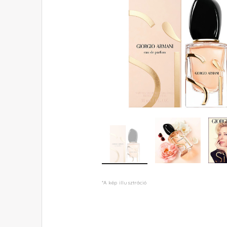
*A kép illusztráció