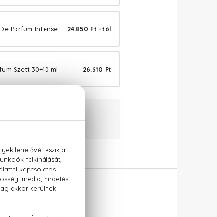
 De Parfum Intense
24.850 Ft -tól
fum Szett 30+10 ml
26.610 Ft
aranciával
:
+36 20 779 1926