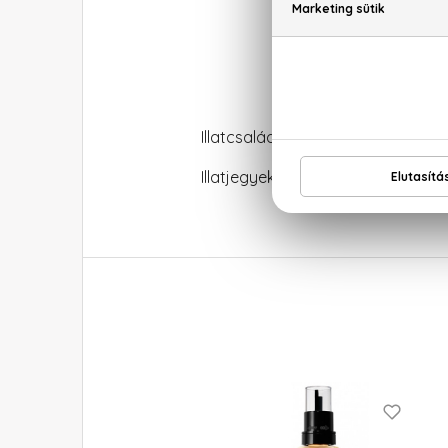
Illatcsalád: Ciprus-virágos
Illatjegyek: fekete ribizli, frézia, 