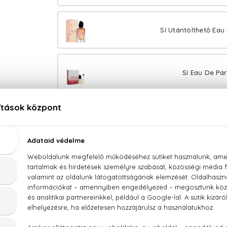
Sí Utántölthető Eau
Sí Eau De Par
100% eredeti termékek,
14 napos visszaküldési g
Kérdésed van, elakadtál? Hívd ügyfélszolgálatunkat
LEÍRÁS
ÉRTÉKELÉSEK (0)
SZÁLLÍTÁS