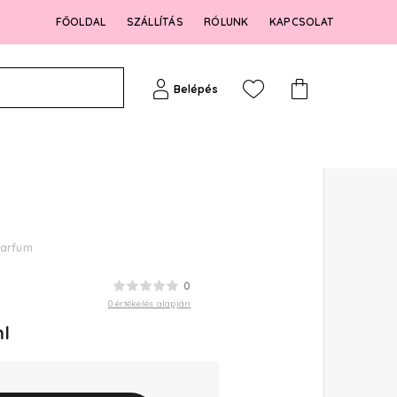
FŐOLDAL
SZÁLLÍTÁS
RÓLUNK
KAPCSOLAT
Belépés
Parfum
0
0 értékelés alapján
l