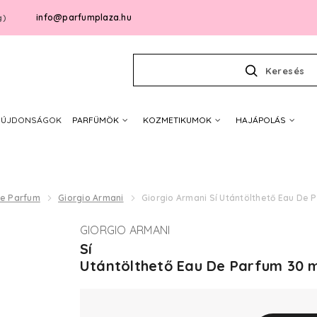
info@parfumplaza.hu
g)
Keresés
ÚJDONSÁGOK
PARFÜMÖK
KOZMETIKUMOK
HAJÁPOLÁS
De Parfum
Giorgio Armani
Giorgio Armani Sí Utántölthető Eau De 
GIORGIO ARMANI
Sí
Utántölthető Eau De Parfum 30 m