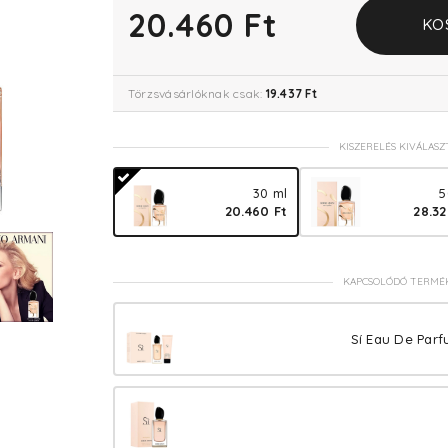
20.460 Ft
KO
Törzsvásárlóknak csak:
19.437 Ft
KISZERELÉS KIVÁLASZ
30 ml
5
20.460 Ft
28.32
KAPCSOLÓDÓ TERMÉ
Sí Eau De Parf