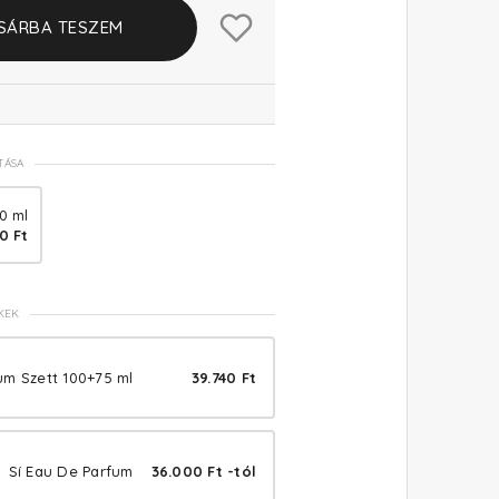
SÁRBA TESZEM
TÁSA
0 ml
0 Ft
KEK
um Szett 100+75 ml
39.740 Ft
Sí Eau De Parfum
36.000 Ft -tól