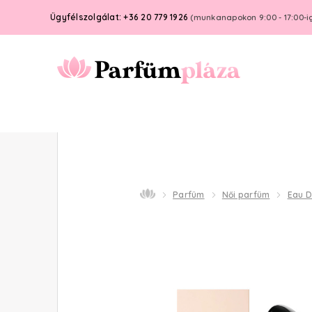
Ügyfélszolgálat: +36 20 779 1926
(munkanapokon 9:00 - 17:00-i
Parfüm
Női parfüm
Eau 