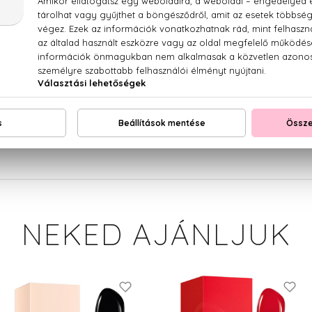
Giorgio Armani Sí Utántölthető Eau De Parfum
százlevelű rózsa, ciprus, fehér fás jegyek
NEKED AJÁNLJUK