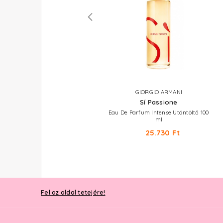
GIORGIO ARMANI
GIORGIO ARMANI
Sí Passione Éclat
Sí Passione
Eau De Parfum
Eau De Parfum Intense Utántöltő 100
ml
21.780 Ft -tól
25.730 Ft
Fel az oldal tetejére!