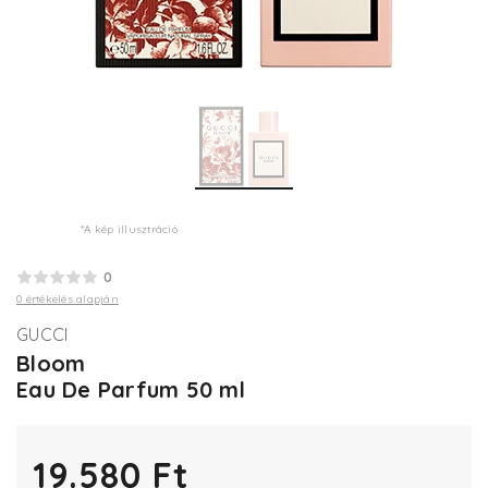
*A kép illusztráció
0
0 értékelés alapján
GUCCI
Bloom
Eau De Parfum 50 ml
19.580 Ft