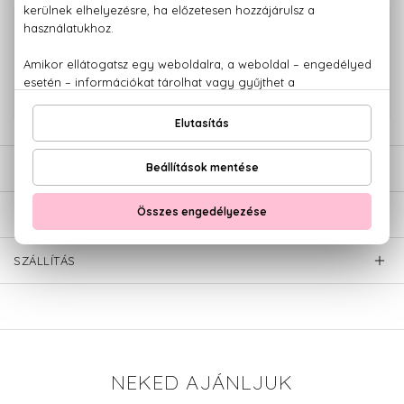
100% eredeti termékek,
14 napos visszaküldési garanciával
+36 20
Kérdésed van, elakadtál? Hívd ügyfélszolgálatunkat:
779 1926
LEÍRÁS
ÉRTÉKELÉSEK (0)
SZÁLLÍTÁS
NEKED AJÁNLJUK