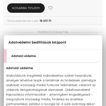
KOSÁRBA TESZEM
Törzsvásárlóknak csak:
18.601 Ft
KISZERELÉS KIVÁLASZTÁSA
50 ml
30 ml
19.580 Ft
21.560 Ft
100 ml
28.980 Ft
KAPCSOLÓDÓ TERMÉKEK
Bloom Eau De Parfum Szett 50+50 ml
28.630 Ft