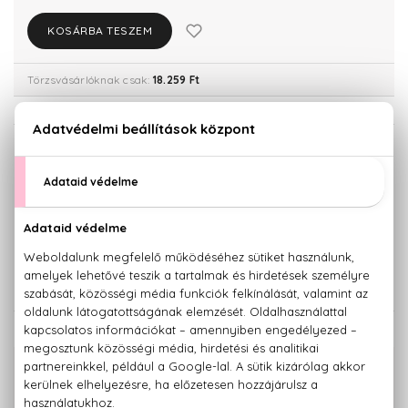
KOSÁRBA TESZEM
Törzsvásárlóknak csak:
18.259 Ft
KISZERELÉS KIVÁLASZTÁSA
40 ml
60 ml
12.970 Ft
15.390 Ft
100 ml
19.220 Ft
KAPCSOLÓDÓ TERMÉKEK
100% eredeti termékek,
14 napos visszaküldési garanciával