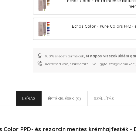
Echos Color - Extra Intense Natura
men
Echos Color - Pure Colors PPD- 
100% eredeti termékek,
14 napos visszaküldési ga
Kérdésed van, elakadtál? Hívd ügyfélszolgálatunkat:
LEÍRÁS
ÉRTÉKELÉSEK (0)
SZÁLLÍTÁS
s Color PPD- és rezorcin mentes krémhajfesték - B