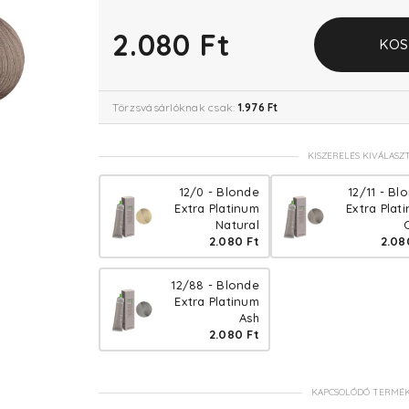
2.080 Ft
KOS
Törzsvásárlóknak csak:
1.976 Ft
KISZERELÉS KIVÁLASZ
12/0 - Blonde
12/11 - Bl
Extra Platinum
Extra Plat
Natural
2.080 Ft
2.08
12/88 - Blonde
Extra Platinum
Ash
2.080 Ft
KAPCSOLÓDÓ TERMÉ