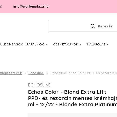
info@parfumplaza.hu
g)
Keresés
ÚJDONSÁGOK
PARFÜMÖK
KOZMETIKUMOK
HAJÁPOLÁS
mhajfestékek
Echosline
Echosline Echos Color PPD- és rezorcin 
ECHOSLINE
Echos Color - Blond Extra Lift
PPD- és rezorcin mentes krémhaj
ml - 12/22 - Blonde Extra Platinum