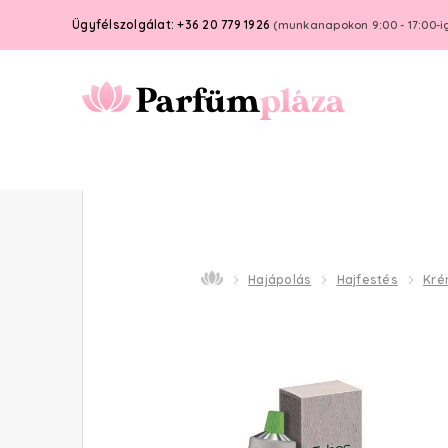
Ügyfélszolgálat: +36 20 779 1926
(munkanapokon 9:00 - 17:00-i
Hajápolás
Hajfestés
Kré