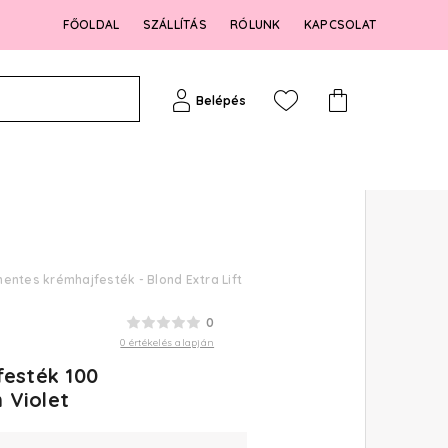
FŐOLDAL
SZÁLLÍTÁS
RÓLUNK
KAPCSOLAT
Belépés
mentes krémhajfesték - Blond Extra Lift
0
0 értékelés alapján
festék 100
 Violet