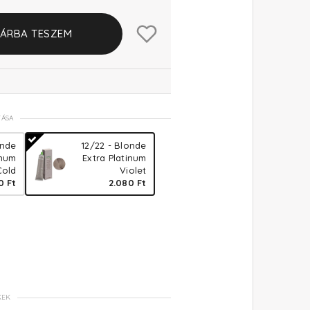
ÁRBA TESZEM
TÁSA
onde
12/22 - Blonde
inum
Extra Platinum
Cold
Violet
0 Ft
2.080 Ft
KEK