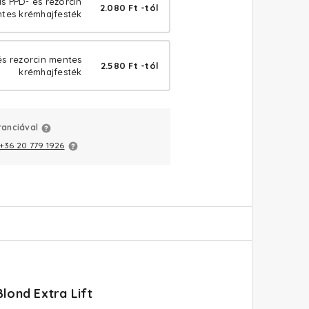
ls PPD- és rezorcin
2.080 Ft -tól
tes krémhajfesték
és rezorcin mentes
2.580 Ft -tól
krémhajfesték
ranciával
+36 20 779 1926
lond Extra Lift