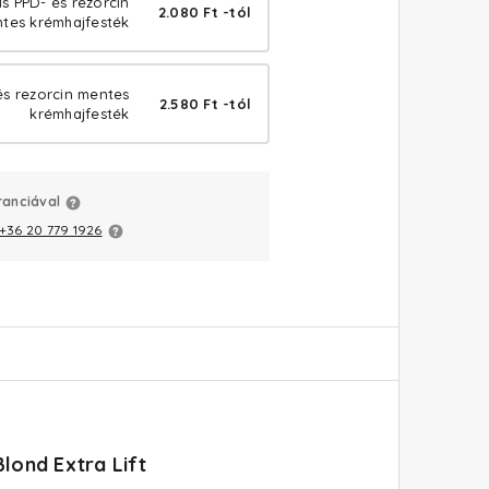
ls PPD- és rezorcin
2.080 Ft -tól
tes krémhajfesték
és rezorcin mentes
2.580 Ft -tól
krémhajfesték
ranciával
+36 20 779 1926
lond Extra Lift