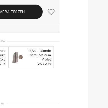
ÁRBA TESZEM
TÁSA
onde
12/22 - Blonde
inum
Extra Platinum
Cold
Violet
0 Ft
2.080 Ft
KEK