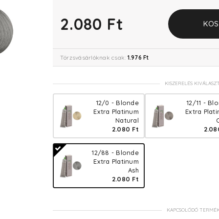
2.080 Ft
KOS
Törzsvásárlóknak csak:
1.976 Ft
KISZERELÉS KIVÁLASZ
12/0 - Blonde
12/11 - Bl
Extra Platinum
Extra Plat
Natural
2.080 Ft
2.08
12/88 - Blonde
Extra Platinum
Ash
2.080 Ft
KAPCSOLÓDÓ TERMÉ