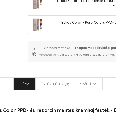
Echos Color - Extra Intense Natura
men
Echos Color - Pure Colors PPD- 
100% eredeti termékek,
14 napos visszaküldési ga
Kérdésed van, elakadtál? Hívd ügyfélszolgálatunkat:
LEÍRÁS
ÉRTÉKELÉSEK (0)
SZÁLLÍTÁS
s Color PPD- és rezorcin mentes krémhajfesték - B