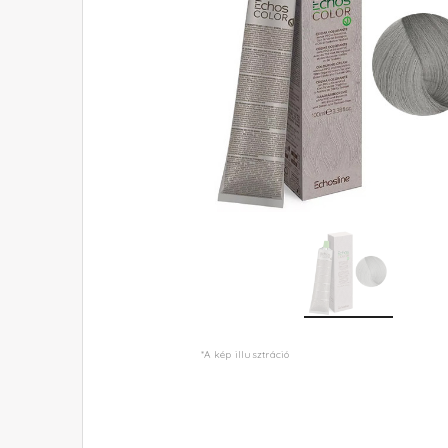
*A kép illusztráció