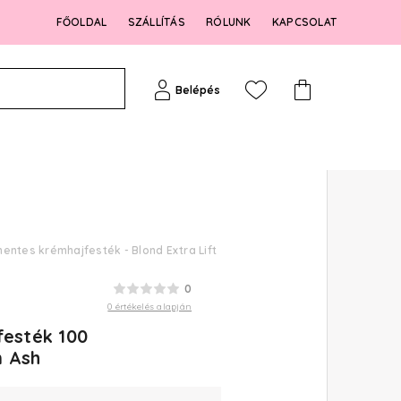
FŐOLDAL
SZÁLLÍTÁS
RÓLUNK
KAPCSOLAT
Belépés
mentes krémhajfesték - Blond Extra Lift
0
0 értékelés alapján
festék 100
m Ash