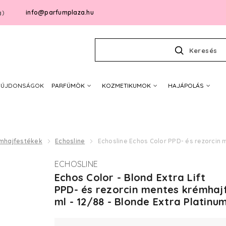
info@parfumplaza.hu
g)
Keresés
ÚJDONSÁGOK
PARFÜMÖK
KOZMETIKUMOK
HAJÁPOLÁS
mhajfestékek
Echosline
Echosline Echos Color PPD- és rezorcin 
ECHOSLINE
Echos Color - Blond Extra Lift
PPD- és rezorcin mentes krémhaj
ml - 12/88 - Blonde Extra Platinu