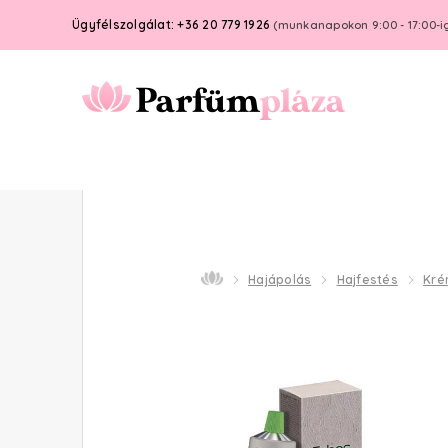
Ügyfélszolgálat: +36 20 779 1926
(munkanapokon 9:00 - 17:00-i
Hajápolás
Hajfestés
Kré