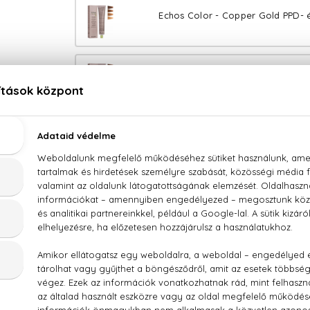
Echos Color - Copper Gold PPD- 
Echos Color - Copper Wood PPD- é
Echos Color - Extra Copper PPD- 
Echos Color - Warm Naturals PPD- 
Echos Color - Pure Sand PPD- 
Echos Color - Pure Blond PPD- 