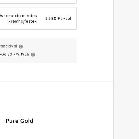
és rezorcin mentes
2.580 Ft -tól
krémhajfesték
ranciával
+36 20 779 1926
 - Pure Gold