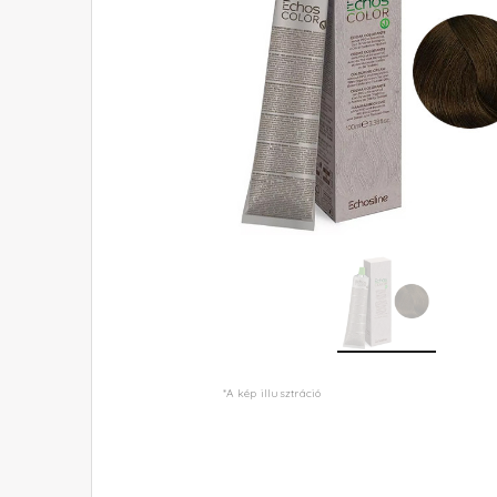
*A kép illusztráció