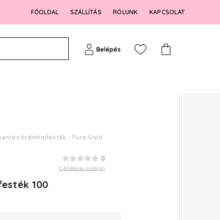
FŐOLDAL
SZÁLLÍTÁS
RÓLUNK
KAPCSOLAT
Belépés
mentes krémhajfesték - Pure Gold
0
0 értékelés alapján
festék 100