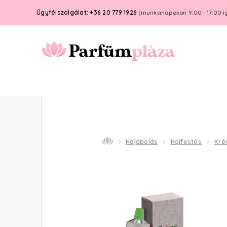
Ügyfélszolgálat: +36 20 779 1926
(munkanapokon 9:00 - 17:00-i
Hajápolás
Hajfestés
Kré