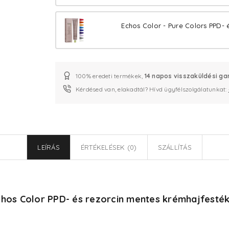
Echos Color - Pure Colors PPD- 
100% eredeti termékek,
14 napos visszaküldési ga
Kérdésed van, elakadtál? Hívd ügyfélszolgálatunkat:
LEÍRÁS
ÉRTÉKELÉSEK (0)
SZÁLLÍTÁS
chos Color PPD- és rezorcin mentes krémhajfesték