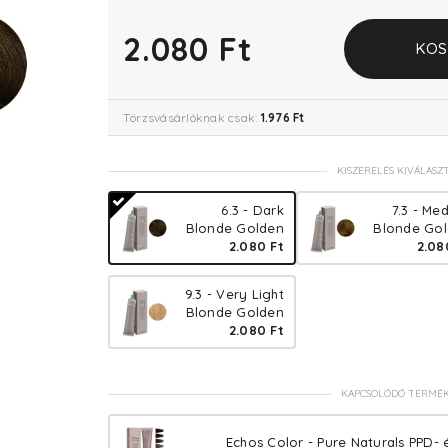
2.080 Ft
KOS
Törzsvásárlóknak csak:
1.976 Ft
KISZERELÉS KIVÁLASZ
6.3 - Dark
7.3 - Me
Blonde Golden
Blonde Go
2.080 Ft
2.08
9.3 - Very Light
Blonde Golden
2.080 Ft
KAPCSOLÓDÓ TERMÉ
Echos Color - Pure Naturals PPD- 