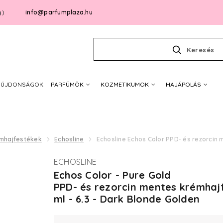
info@parfumplaza.hu
g)
Keresés
ÚJDONSÁGOK
PARFÜMÖK
KOZMETIKUMOK
HAJÁPOLÁS
mhajfestékek
Echosline
Echosline Echos Color PPD- és rezorcin 
ECHOSLINE
Echos Color - Pure Gold
PPD- és rezorcin mentes krémhaj
ml - 6.3 - Dark Blonde Golden