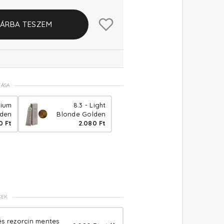
ÁRBA TESZEM
TÁSA
dium
8.3 - Light
lden
Blonde Golden
0 Ft
2.080 Ft
KEK
és rezorcin mentes