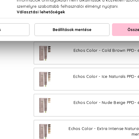
Echos Color - Blond Extra Lift PPD-
Echos Color - Cold Brown PPD- 
Echos Color - Ice Naturals PPD- 
Echos Color - Nude Beige PPD- 
Echos Color - Extra Intense Natura
men