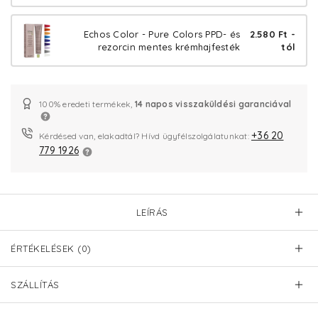
Echos Color - Pure Colors PPD- és
2.580 Ft -
rezorcin mentes krémhajfesték
tól
100% eredeti termékek,
14 napos visszaküldési garanciával
+36 20
Kérdésed van, elakadtál? Hívd ügyfélszolgálatunkat:
779 1926
LEÍRÁS
ÉRTÉKELÉSEK (0)
SZÁLLÍTÁS