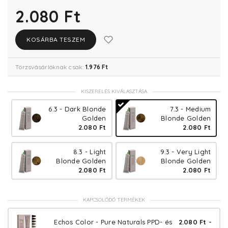
2.080 Ft
KOSÁRBA TESZEM
Törzsvásárlóknak csak:
1.976 Ft
KISZERELÉS KIVÁLASZTÁSA
6.3 - Dark Blonde
7.3 - Medium
Golden
Blonde Golden
2.080 Ft
2.080 Ft
8.3 - Light
9.3 - Very Light
Blonde Golden
Blonde Golden
2.080 Ft
2.080 Ft
KAPCSOLÓDÓ TERMÉKEK
Echos Color - Pure Naturals PPD- és
2.080 Ft -