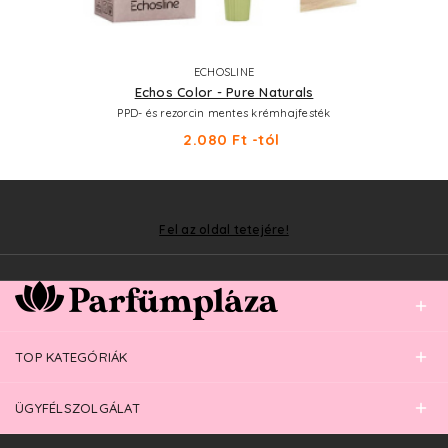
ECHOSLINE
Echos Color - Pure Naturals
PPD- és rezorcin mentes krémhajfesték
2.080 Ft -tól
Fel az oldal tetejére!
TOP KATEGÓRIÁK
ÜGYFÉLSZOLGÁLAT