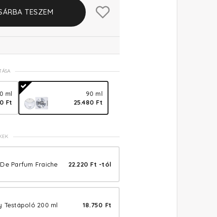
SÁRBA TESZEM
TÁSA
0 ml
90 ml
20 Ft
25.480 Ft
KEK
 De Parfum Fraiche
22.220 Ft -tól
y Testápoló 200 ml
18.750 Ft