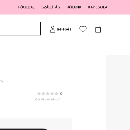
FŐOLDAL
SZÁLLÍTÁS
RÓLUNK
KAPCSOLAT
Belépés
um
0
0 értékelés alapján