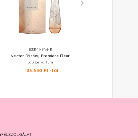
ISSEY MIYAKE
BOUCHERON
Nectar D'Issey Première Fleur
Jaïpur Bracelet
Eau De Parfum
Eau De Parfum 100 ml
33.650 Ft -tól
14.060 Ft
YFÉLSZOLGÁLAT