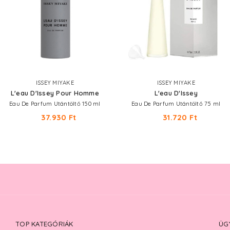
ISSEY MIYAKE
ISSEY MIYAKE
L'eau D'Issey Pour Homme
L'eau D'Issey
Eau De Parfum Utántöltő 150 ml
Eau De Parfum Utántöltő 75 ml
37.930 Ft
31.720 Ft
TOP KATEGÓRIÁK
ÜG