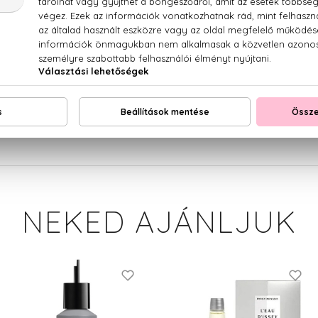
rgona, narancsvirág, mandulatej, pézsma, cédrus, vanília
M (FRAGRANCE), DIPROPYLENE GLYCOL, AQUA (WATER)
HYLHEXYL METHOXYCINNAMATE, BHT, LINALOOL, LIMONENE,
NEKED AJÁNLJUK