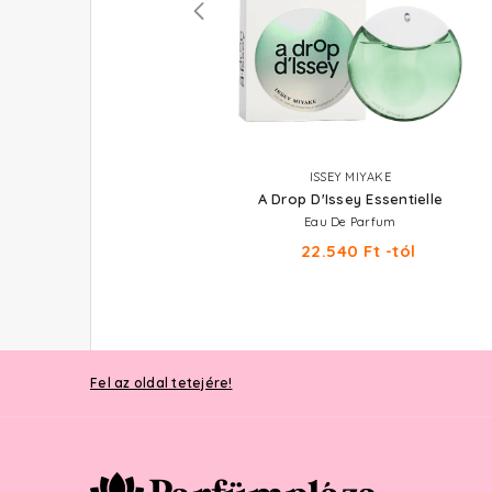
BURBERRY
ISSEY MIYAKE
Weekend For Women
A Drop D'Issey Essentielle
Eau De Parfum
Eau De Parfum
12.750 Ft -tól
22.540 Ft -tól
Fel az oldal tetejére!