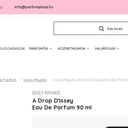
info@parfumplaza.hu
g)
Keresés
ÚJDONSÁGOK
PARFÜMÖK
KOZMETIKUMOK
HAJÁPOLÁS
De Parfum
Issey Miyake
Issey Miyake A Drop D'Issey Eau De Parf
ISSEY MIYAKE
A Drop D'Issey
Eau De Parfum 90 ml