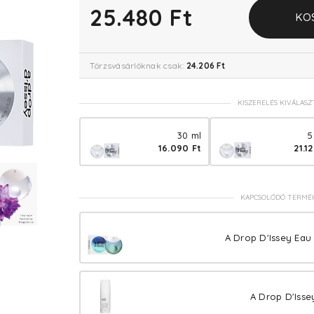
25.480 Ft
KO
Törzsvásárlóknak csak:
24.206 Ft
KISZERELÉS KIVÁLASZ
30 ml
5
16.090 Ft
21.1
KAPCSOLÓDÓ TERMÉ
A Drop D'Issey Eau
A Drop D'Isse