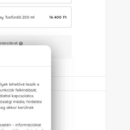
ey Tusfürdő 200 ml
16.400 Ft
aranciával
:
+36 20 779 1926