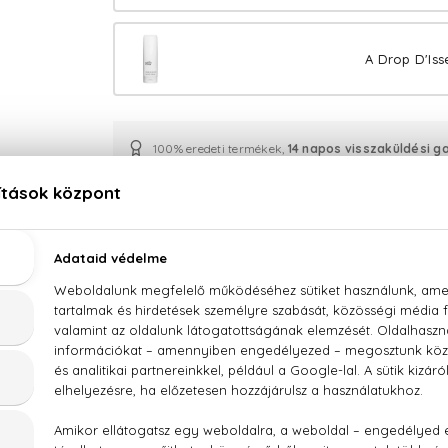
A Drop D'Iss
100% eredeti termékek,
14 napos visszaküldési g
Kérdésed van, elakadtál? Hívd ügyfélszolgálatunkat
LEÍRÁS
ÉRTÉKELÉSEK (0)
SZÁLLÍTÁS
Issey Miyake A Drop D'Issey Eau De Parfum