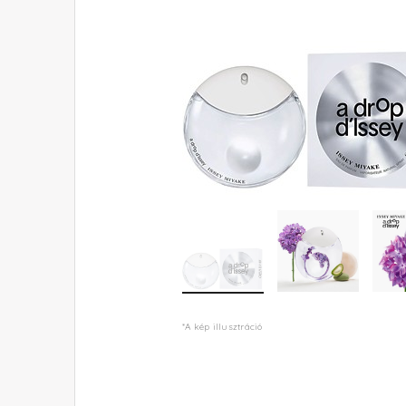
*A kép illusztráció