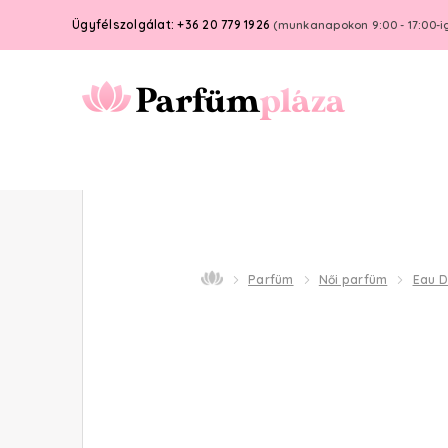
Ügyfélszolgálat: +36 20 779 1926
(munkanapokon 9:00 - 17:00-i
Parfüm
Női parfüm
Eau 