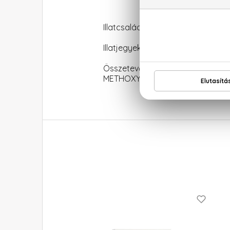
Illatcsalád: Virágos
Illatjegyek: damaszkuszi rózsa, o
Összetevők: ALCOHOL, PARFU
METHOXYDIBENZOYLMETHANE, ET