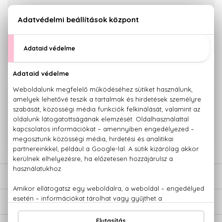
KOSÁRBA TESZEM
Törzsvásárlóknak csak:
15.637 Ft
KAPCSOLÓDÓ TERMÉKEK
100% eredeti termékek,
14 napos visszaküldési garanciával
+36 20
Kérdésed van, elakadtál? Hívd ügyfélszolgálatunkat:
779 1926
LEÍRÁS
ÉRTÉKELÉSEK (0)