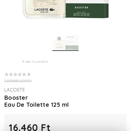
*A kép illusztráció
0
0 értékelés alapján
LACOSTE
Booster
Eau De Toilette 125 ml
16.460 Ft