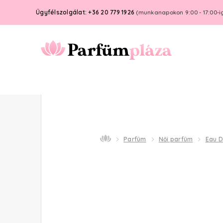
Ügyfélszolgálat: +36 20 779 1926
(munkanapokon 9:00 - 17:00-i
Parfüm
Női parfüm
Eau 