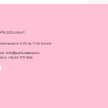
YFÉLSZOLGÁLAT
kanapokon 9:00 és 17:00 között:
ail:
info@parfumplaza.hu
efon:
+36 20 779 1926