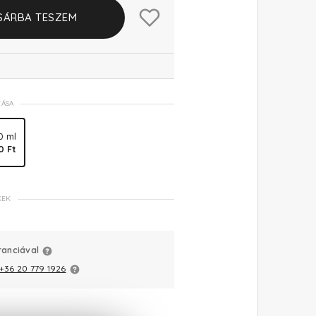
SÁRBA TESZEM
TÁSA
0 ml
0 Ft
KEK
ranciával
+36 20 779 1926