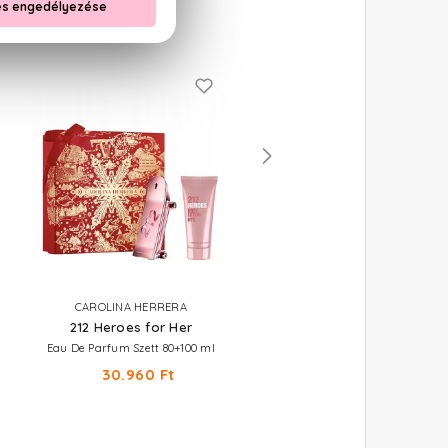
CAROLINA HERRERA
CAROLINA HERRERA
212 Heroes for Her
212 VIP Rosé I Love New Y
Eau De Parfum Szett 80+100 ml
Eau De Parfum 80 ml
30.960 Ft
37.980 Ft