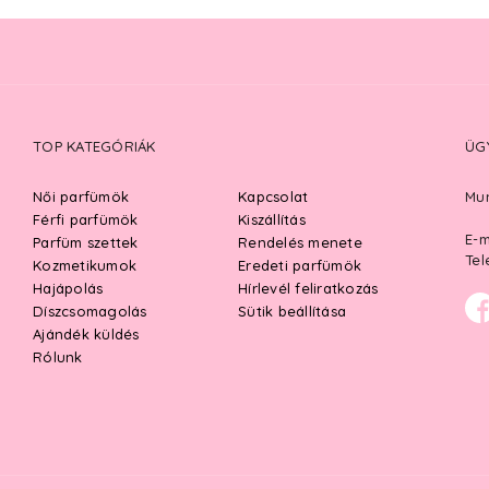
TOP KATEGÓRIÁK
ÜG
Női parfümök
Kapcsolat
Mun
Férfi parfümök
Kiszállítás
E-m
Parfüm szettek
Rendelés menete
Tel
Kozmetikumok
Eredeti parfümök
Hajápolás
Hírlevél feliratkozás
Díszcsomagolás
Sütik beállítása
Ajándék küldés
Rólunk