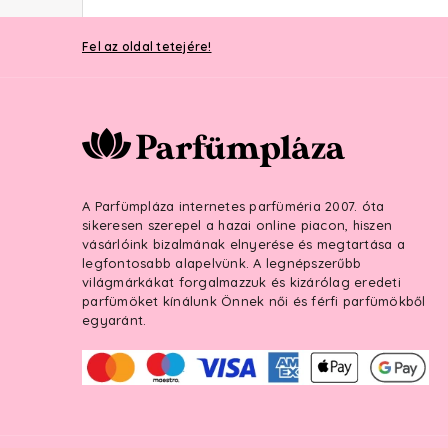
Fel az oldal tetejére!
A Parfümpláza internetes parfüméria 2007. óta
sikeresen szerepel a hazai online piacon, hiszen
vásárlóink bizalmának elnyerése és megtartása a
legfontosabb alapelvünk. A legnépszerűbb
világmárkákat forgalmazzuk és kizárólag eredeti
parfümöket kínálunk Önnek női és férfi parfümökből
egyaránt.